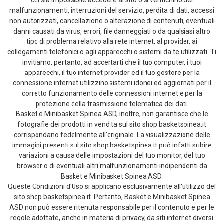
cui sia impossibile accedere al sito o si verifichino dei
malfunzionamenti, interruzioni del servizio, perdita di dati, accessi
non autorizzati, cancellazione o alterazione di contenuti, eventuali
danni causati da virus, errori, file danneggiati o da qualsiasi altro
tipo di problema relativo alla rete internet, al provider, ai
collegamenti telefonici o agli apparecchi o sistemi da te utilizzati. Ti
invitiamo, pertanto, ad accertarti che il tuo computer, i tuoi
apparecchi, il tuo internet provider ed il tuo gestore per la
connessione internet utilizzino sistemi idonei ed aggiornati per il
corretto funzionamento delle connessioni internet e per la
protezione della trasmissione telematica dei dati.
Basket e Minibasket Spinea ASD, inoltre, non garantisce che le
fotografie dei prodotti in vendita sul sito shop.basketspinea.it
corrispondano fedelmente all'originale. La visualizzazione delle
immagini presenti sul sito shop.basketspinea.it può infatti subire
variazioni a causa delle impostazioni del tuo monitor, del tuo
browser o di eventuali altri malfunzionamenti indipendenti da
Basket e Minibasket Spinea ASD.
Queste Condizioni d'Uso si applicano esclusivamente all'utilizzo del
sito shop.basketspinea.it. Pertanto, Basket e Minibasket Spinea
ASD non può essere ritenuta responsabile per il contenuto e per le
regole adottate, anche in materia di privacy, da siti internet diversi