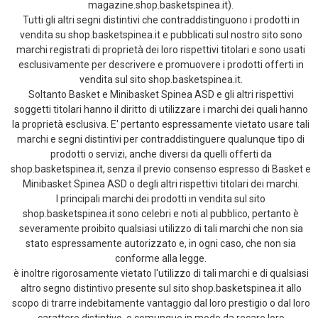
magazine.shop.basketspinea.it).
Tutti gli altri segni distintivi che contraddistinguono i prodotti in
vendita su shop.basketspinea.it e pubblicati sul nostro sito sono
marchi registrati di proprietà dei loro rispettivi titolari e sono usati
esclusivamente per descrivere e promuovere i prodotti offerti in
vendita sul sito shop.basketspinea.it.
Soltanto Basket e Minibasket Spinea ASD e gli altri rispettivi
soggetti titolari hanno il diritto di utilizzare i marchi dei quali hanno
la proprietà esclusiva. E' pertanto espressamente vietato usare tali
marchi e segni distintivi per contraddistinguere qualunque tipo di
prodotti o servizi, anche diversi da quelli offerti da
shop.basketspinea.it, senza il previo consenso espresso di Basket e
Minibasket Spinea ASD o degli altri rispettivi titolari dei marchi.
I principali marchi dei prodotti in vendita sul sito
shop.basketspinea.it sono celebri e noti al pubblico, pertanto è
severamente proibito qualsiasi utilizzo di tali marchi che non sia
stato espressamente autorizzato e, in ogni caso, che non sia
conforme alla legge.
è inoltre rigorosamente vietato l'utilizzo di tali marchi e di qualsiasi
altro segno distintivo presente sul sito shop.basketspinea.it allo
scopo di trarre indebitamente vantaggio dal loro prestigio o dal loro