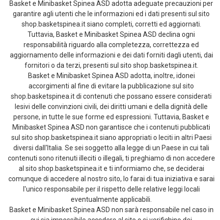
Basket e Minibasket Spinea ASD adotta adeguate precauzioni per
garantire agli utenti che le informazioni ed i dati presenti sul sito
shop.basketspinea.it siano completi, corretti ed aggiornati.
Tuttavia, Basket e Minibasket Spinea ASD declina ogni
responsabilità riguardo alla completezza, correttezza ed
aggiornamento delle informazioni e dei dati forniti dagli utenti, dai
fornitori o da terzi, presenti sul sito shop.basketspinea.it.
Basket e Minibasket Spinea ASD adotta, inoltre, idonei
accorgimenti al fine di evitare la pubblicazione sul sito
shop.basketspinea.it di contenuti che possano essere considerati
lesivi delle convinzioni civili, dei diritti umani e della dignità delle
persone, in tutte le sue forme ed espressioni. Tuttavia, Basket e
Minibasket Spinea ASD non garantisce che i contenuti pubblicati
sul sito shop.basketspinea.it siano appropriati o leciti in altri Paesi
diversi dall'Italia. Se sei soggetto alla legge di un Paese in cui tali
contenuti sono ritenuti illeciti o illegali, ti preghiamo di non accedere
al sito shop.basketspinea.it e ti informiamo che, se deciderai
comunque di accedere al nostro sito, lo farai di tua iniziativa e sarai
l'unico responsabile per il rispetto delle relative leggi locali
eventualmente applicabili.
Basket e Minibasket Spinea ASD non sarà responsabile nel caso in