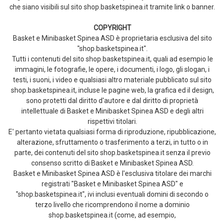
che siano visibili sul sito shop.basketspinea.it tramite link o banner.
COPYRIGHT
Basket e Minibasket Spinea ASD è proprietaria esclusiva del sito
"shop.basketspinea.it".
Tutti i contenuti del sito shop.basketspinea.it, quali ad esempio le
immagini, le fotografie, le opere, i documenti, i logo, gli slogan, i
testi, i suoni, i video e qualsiasi altro materiale pubblicato sul sito
shop.basketspinea.it, incluse le pagine web, la grafica ed il design,
sono protetti dal diritto d'autore e dal diritto di proprietà
intellettuale di Basket e Minibasket Spinea ASD e degli altri
rispettivi titolari.
E' pertanto vietata qualsiasi forma di riproduzione, ripubblicazione,
alterazione, sfruttamento o trasferimento a terzi, in tutto o in
parte, dei contenuti del sito shop.basketspinea.it senza il previo
consenso scritto di Basket e Minibasket Spinea ASD.
Basket e Minibasket Spinea ASD è l'esclusiva titolare dei marchi
registrati "Basket e Minibasket Spinea ASD" e
"shop.basketspinea.it", ivi inclusi eventuali domini di secondo o
terzo livello che ricomprendono il nome a dominio
shop.basketspinea.it (come, ad esempio,