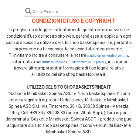
CONDIZIONI DI USO E COPYRIGHT
Ti preghiamo di leggere attentamente questa informativa sulle
condizioni d'uso del nostro sito web, perché essa si applica in ogni
caso di accesso o utilizzo del sito shop.basketspinea.it e, pertanto,
si presume da te conosciuta ed accettata integralmente.
Ti invitiamo inoltre a consultare le nostre
,
condizioni generali di vendita
l'informativa sul
e l'
, in cui puoi
diritto di recesso
informativa sulla privacy
trovare altre importanti informazioni di tipo legale relative
all'utilizzo del sito shop.basketspinea.it.
UTILIZZO DEL SITO SHOP.BASKETSPINEA.IT
"Basket e Minibasket Spinea ASD" e "shop.basketspinea.it" sono
marchi registrati di proprietà della società Basket e Minibasket
Spinea ASD S.r.l., Via Tintoretto, 30 / B, 30038 Spinea - Venezia,
Italy, Cell. +39 347 892 08 83 (anche WhatsApp), (d'ora in poi
denominata "Basket e Minibasket Spinea ASD"). I prodotti che puoi
acquistare sul sito shop.basketspinea.it sono venduti da Basket e
Minibasket Spinea ASD.