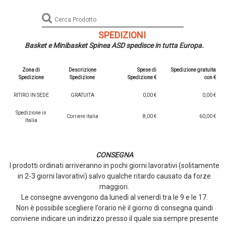
SPEDIZIONI
Basket e Minibasket Spinea ASD spedisce in tutta Europa.
Zona di
Descrizione
Spese di
Spedizione gratuita
Spedizione
Spedizione
Spedizione €
con €
RITIRO IN SEDE
GRATUITA
0,00 €
0,00 €
Spedizione in
Corriere italia
8,00 €
60,00 €
Italia
CONSEGNA
I prodotti ordinati arriveranno in pochi giorni lavorativi (solitamente
in 2-3 giorni lavorativi) salvo qualche ritardo causato da forze
maggiori.
Le consegne avvengono da lunedì al venerdì tra le 9 e le 17.
Non è possibile scegliere l’orario nè il giorno di consegna quindi
conviene indicare un indirizzo presso il quale sia sempre presente